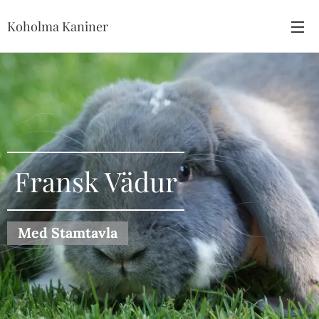
Koholma Kaniner
Fransk Vädur
Med Stamtavla