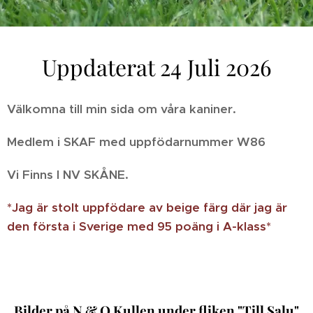
Uppdaterat 24 Juli 2026
Välkomna till min sida om våra kaniner.
Medlem i SKAF med uppfödarnummer W86
Vi Finns I NV SKÅNE.
*Jag är stolt uppfödare av beige färg där jag är
den första i Sverige med 95 poäng i A-klass*
Bilder på N & O Kullen under fliken "
Till Salu
"